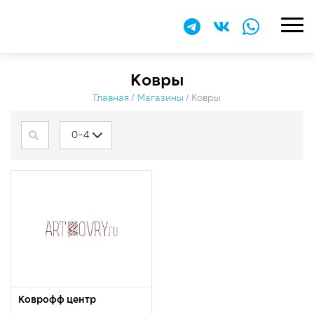
​Ковры
Главная
/
Магазины
/
​Ковры
0-4
Коврофф центр