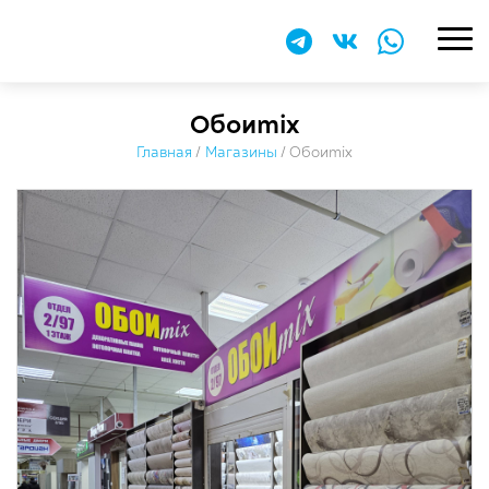
Обоиmix
Главная
/
Магазины
/
Обоиmix