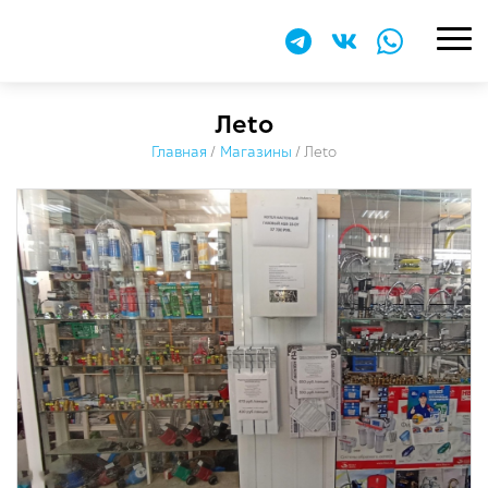
Леtо
Главная
/
Магазины
/
Леtо