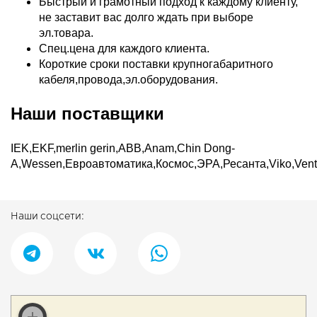
Быстрый и грамотный подход к каждому клиенту,
не заставит вас долго ждать при выборе
эл.товара.
Спец.цена для каждого клиента.
Короткие сроки поставки крупногабаритного
кабеля,провода,эл.оборудования.
Наши поставщики
IEK,EKF,merlin gerin,ABB,Anam,Chin Dong-
A,Wessen,Евроавтоматика,Космос,ЭРА,Ресанта,Viko,Vents,M
Наши соцсети: