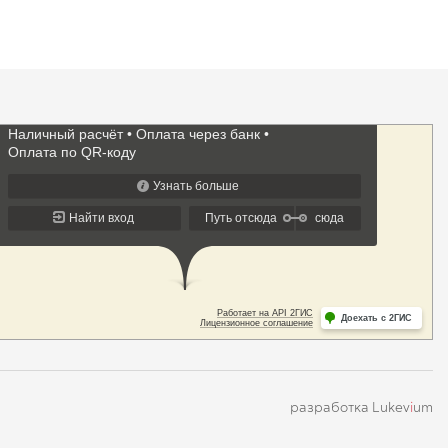
разработка Lukev
i
um