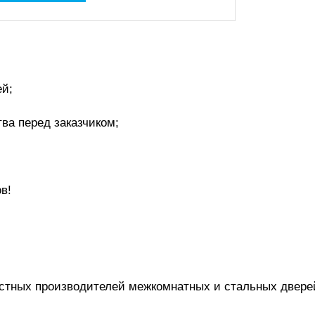
ей;
ва перед заказчиком;
в!
тных производителей межкомнатных и стальных двере