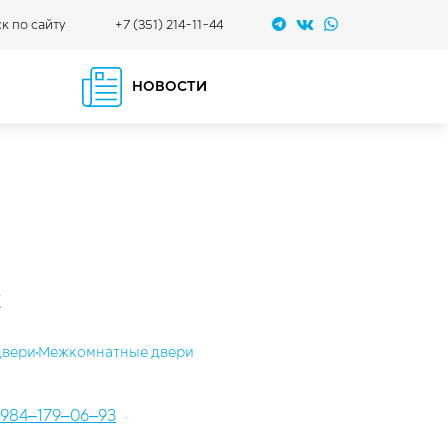
+7 (351) 214-11-44
к по сайту
НОВОСТИ
ж
двери
Межкомнатные двери
984‒179‒06‒93