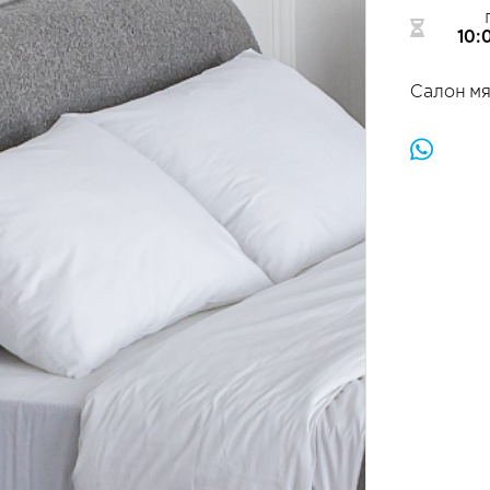
10:
​Салон м