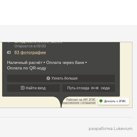
разработка Lukev
i
um