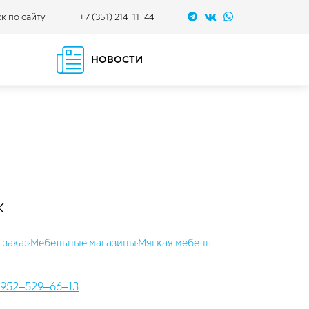
+7 (351) 214-11-44
к по сайту
НОВОСТИ
ж
 заказ
Мебельные магазины
Мягкая мебель
952‒529‒66‒13